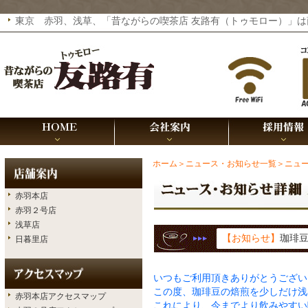
東京 赤羽、浅草、「昔ながらの喫茶店 友路有（トゥモロー）」は商標
ホーム
＞ニュース・お知らせ一覧
＞ニュ
赤羽本店
赤羽２号店
浅草店
【お知らせ】
珈琲
日暮里店
いつもご利用頂きありがとうござい
この度、珈琲豆の焙煎を少しだけ浅
赤羽本店アクセスマップ
これにより、今までより飲みやすい