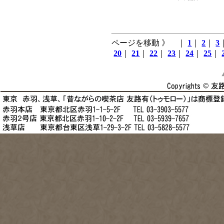
ページを移動 》 ｜
1
｜
2
｜
3
20
｜
21
｜
22
｜
23
｜
24
｜
25
｜