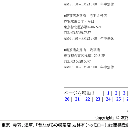
AM5：30～PM23：00 年中無休
■喫茶店友路有 赤羽２号店
赤羽駅東口すぐそば
東京都北区赤羽1-10-2-2F
TEL: 03-5939-7657
AM6：30～PM23：00 年中無休
■喫茶店友路有 浅草店
東京都台東区浅草1-29-3-2F
TEL: 03-5828-5577
AM6：30～PM20：00 年中無休
ページを移動 》 ｜
1
｜
2
｜
3
20
｜
21
｜
22
｜
23
｜
24
｜
25
｜