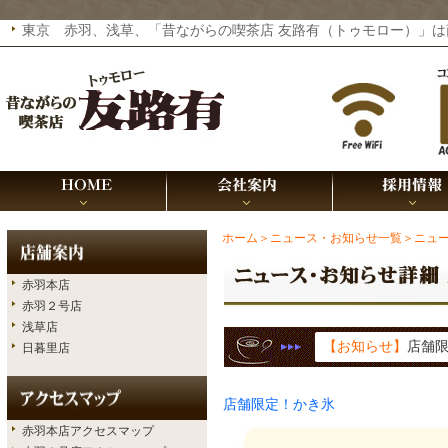
東京 赤羽、浅草、「昔ながらの喫茶店 友路有（トゥモロー）」は商標
ホーム
＞ニュース・お知らせ一覧
＞ニュ
赤羽本店
赤羽２号店
浅草店
【お知らせ】
店舗
日暮里店
店舗限定！かき氷
赤羽本店アクセスマップ