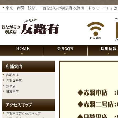
東京 赤羽、浅草、「昔ながらの喫茶店 友路有（トゥモロー）」は商標
赤羽本店
赤羽２号店
浅草店
日暮里店
赤羽本店アクセスマップ